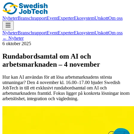
Nyheter
Branschrapport
Event
Experter
Ekosystem
Utskott
Om oss
Nyheter
Branschrapport
Event
Experter
Ekosystem
Utskott
Om oss
← Nyheter
6 oktober 2025
Rundabordsamtal om AI och
arbetsmarknaden – 4 november
Hur kan AI användas för att lösa arbetsmarknadens största
utmaningar? Den 4 november kl. 16.00–17.00 bjuder Swedish
JobTech in till ett exklusivt rundabordsamtal om AI och
arbetsmarknadens framtid. Fokus ligger på konkreta lösningar inom
arbetslöshet, integration och vägledning.