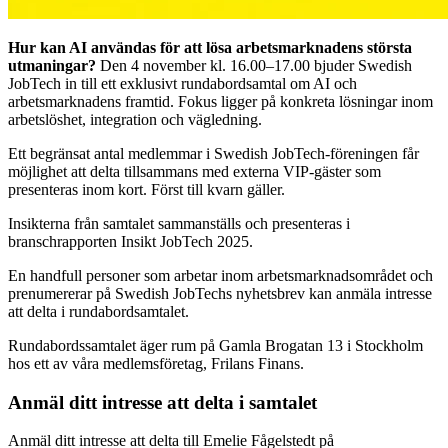
Hur kan AI användas för att lösa arbetsmarknadens största
utmaningar?
Den 4 november kl. 16.00–17.00 bjuder Swedish
JobTech in till ett exklusivt rundabordsamtal om AI och
arbetsmarknadens framtid. Fokus ligger på konkreta lösningar inom
arbetslöshet, integration och vägledning.
Ett begränsat antal medlemmar i Swedish JobTech-föreningen får
möjlighet att delta tillsammans med externa VIP-gäster som
presenteras inom kort. Först till kvarn gäller.
Insikterna från samtalet sammanställs och presenteras i
branschrapporten Insikt JobTech 2025.
En handfull personer som arbetar inom arbetsmarknadsområdet och
prenumererar på Swedish JobTechs nyhetsbrev kan anmäla intresse
att delta i rundabordsamtalet.
Rundabordssamtalet äger rum på Gamla Brogatan 13 i Stockholm
hos ett av våra medlemsföretag, Frilans Finans.
Anmäl ditt intresse att delta i samtalet
Anmäl ditt intresse att delta till Emelie Fågelstedt på