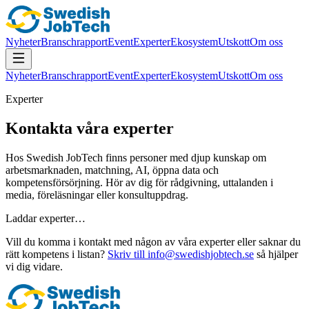
Nyheter
Branschrapport
Event
Experter
Ekosystem
Utskott
Om oss
Nyheter
Branschrapport
Event
Experter
Ekosystem
Utskott
Om oss
Experter
Kontakta våra experter
Hos Swedish JobTech finns personer med djup kunskap om
arbetsmarknaden, matchning, AI, öppna data och
kompetensförsörjning. Hör av dig för rådgivning, uttalanden i
media, föreläsningar eller konsultuppdrag.
Laddar experter…
Vill du komma i kontakt med någon av våra experter eller saknar du
rätt kompetens i listan?
Skriv till info@swedishjobtech.se
så hjälper
vi dig vidare.