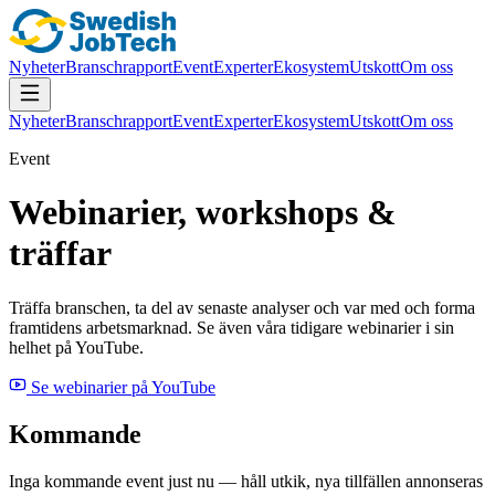
Nyheter
Branschrapport
Event
Experter
Ekosystem
Utskott
Om oss
Nyheter
Branschrapport
Event
Experter
Ekosystem
Utskott
Om oss
Event
Webinarier, workshops &
träffar
Träffa branschen, ta del av senaste analyser och var med och forma
framtidens arbetsmarknad. Se även våra tidigare webinarier i sin
helhet på YouTube.
Se webinarier på YouTube
Kommande
Inga kommande event just nu — håll utkik, nya tillfällen annonseras