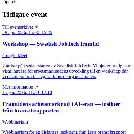
löpande.
Tidigare event
Till eventarkivet
28 apr. 2026, 15:00–15:45
Workshop — Swedish JobTech framtid
Google Meet
7 år har gått sedan starten av Swedish JobTech. Vi bjuder in dig som
visat intresse för arbetsmarknadens utveckling till en workshop där
vi diskuterar nästa steg för branschorganisationen.
Mer information ↗
15 jan. 2026, 11:30–12:10
Framtidens arbetsmarknad i AI-eran — insikter
från branschrapporten
Webbinarium
Webbinarium för att diskutera insikterna från årets branschrapport