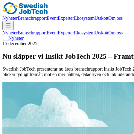
Nyheter
Branschrapport
Event
Experter
Ekosystem
Utskott
Om oss
Nyheter
Branschrapport
Event
Experter
Ekosystem
Utskott
Om oss
← Nyheter
15 december 2025
Nu släpper vi Insikt JobTech 2025 – Fram
Swedish JobTech presenterar nu årets branschrapport Insikt JobTech 
blickar tydligt framåt: mot en mer hållbar, datadriven och inkluderand