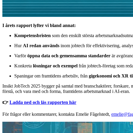
I årets rapport lyfter vi bland annat:
Kompetensbristen
som den enskilt största arbetsmarknadsutma
Hur
AI redan används
inom jobtech för effektivisering, analy
Varför
öppna data och gemensamma standarder
är avgörande
Konkreta
lösningar och exempel
från jobtech-företag som redan
Spaningar om framtidens arbetsliv, från
gigekonomi och XR ti
Insikt JobTech 2025 bygger på samtal med branschaktörer, forskare, m
förstå, och vara med och forma, framtidens arbetsmarknad i AI-eran.
👉
Ladda ned och läs rapporten här
För frågor eller kommentarer, kontakta Emelie Fågelstedt,
emelie@fag