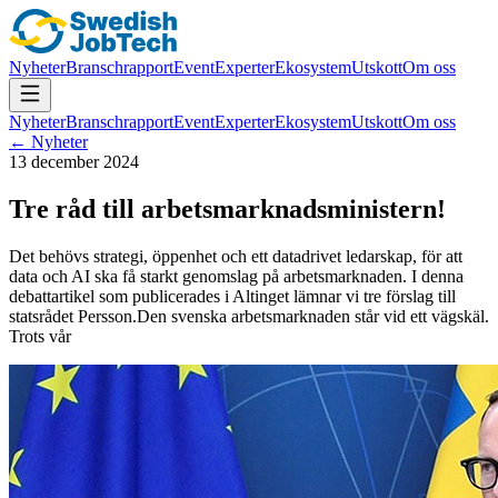
Nyheter
Branschrapport
Event
Experter
Ekosystem
Utskott
Om oss
Nyheter
Branschrapport
Event
Experter
Ekosystem
Utskott
Om oss
← Nyheter
13 december 2024
Tre råd till arbetsmarknadsministern!
Det behövs strategi, öppenhet och ett datadrivet ledarskap, för att
data och AI ska få starkt genomslag på arbetsmarknaden. I denna
debattartikel som publicerades i Altinget lämnar vi tre förslag till
statsrådet Persson.Den svenska arbetsmarknaden står vid ett vägskäl.
Trots vår