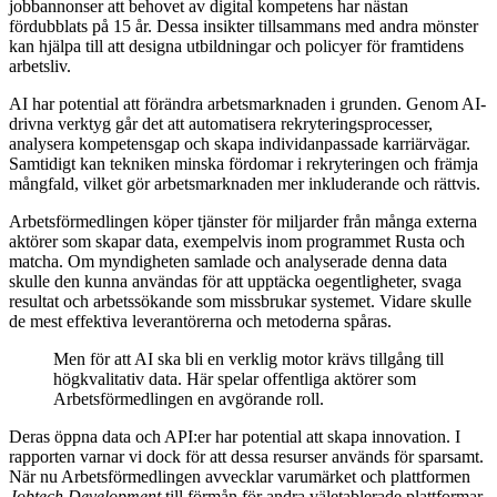
jobbannonser att behovet av digital kompetens har nästan
fördubblats på 15 år. Dessa insikter tillsammans med andra mönster
kan hjälpa till att designa utbildningar och policyer för framtidens
arbetsliv.
AI har potential att förändra arbetsmarknaden i grunden. Genom AI-
drivna verktyg går det att automatisera rekryteringsprocesser,
analysera kompetensgap och skapa individanpassade karriärvägar.
Samtidigt kan tekniken minska fördomar i rekryteringen och främja
mångfald, vilket gör arbetsmarknaden mer inkluderande och rättvis.
Arbetsförmedlingen köper tjänster för miljarder från många externa
aktörer som skapar data, exempelvis inom programmet Rusta och
matcha. Om myndigheten samlade och analyserade denna data
skulle den kunna användas för att upptäcka oegentligheter, svaga
resultat och arbetssökande som missbrukar systemet. Vidare skulle
de mest effektiva leverantörerna och metoderna spåras.
Men för att AI ska bli en verklig motor krävs tillgång till
högkvalitativ data. Här spelar offentliga aktörer som
Arbetsförmedlingen en avgörande roll.
Deras öppna data och API:er har potential att skapa innovation. I
rapporten varnar vi dock för att dessa resurser används för sparsamt.
När nu Arbetsförmedlingen avvecklar varumärket och plattformen
Jobtech Development
till förmån för andra väletablerade plattformar,