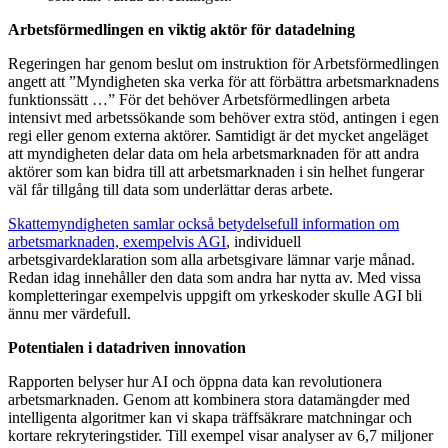
Arbetsförmedlingen en viktig aktör för datadelning
Regeringen har genom beslut om instruktion för Arbetsförmedlingen
angett att ”Myndigheten ska verka för att förbättra arbetsmarknadens
funktionssätt …” För det behöver Arbetsförmedlingen arbeta
intensivt med arbetssökande som behöver extra stöd, antingen i egen
regi eller genom externa aktörer. Samtidigt är det mycket angeläget
att myndigheten delar data om hela arbetsmarknaden för att andra
aktörer som kan bidra till att arbetsmarknaden i sin helhet fungerar
väl får tillgång till data som underlättar deras arbete.
Skattemyndigheten samlar också betydelsefull information om
arbetsmarknaden, exempelvis AGI
, individuell
arbetsgivardeklaration som alla arbetsgivare lämnar varje månad.
Redan idag innehåller den data som andra har nytta av. Med vissa
kompletteringar exempelvis uppgift om yrkeskoder skulle AGI bli
ännu mer värdefull.
Potentialen i datadriven innovation
Rapporten belyser hur AI och öppna data kan revolutionera
arbetsmarknaden. Genom att kombinera stora datamängder med
intelligenta algoritmer kan vi skapa träffsäkrare matchningar och
kortare rekryteringstider. Till exempel visar analyser av 6,7 miljoner