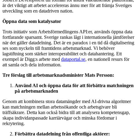
är det viktigt att arbetet accelereras ännu mer för att främja Sveriges
utveckling som en datadriven nation.
Öppna data som katalysator
Trots initiativ som Arbetsförmedlingens API:er, används öppna data
fortfarande sparsamt. Sverige rankas lågt i internationella jämförelser
när det gäller datadelning. Det är en paradox i en tid då digitalisering
ses som nyckeln till framtidens arbetsmarknad. Vi behöver
lagstiftning som stärker interoperabilitet och datahantering. Ett
exempel är Digg:s arbete med
dataportal.se
, en nationell resurs för
att samla och dela information.
Tre förslag till arbetsmarknadsminister Mats Persson:
Använd AI och öppna data för att förbättra matchningen
på arbetsmarknaden
Genom att kombinera stora datamängder med AI-drivna algoritmer
kan matchningen mellan arbetssökande och arbetsgivare bli
träffsäkrare. Detta kan också bidra till att analysera kompetensgap,
skapa individanpassade karriärvägar och minska fördomar i
rekrytering.
Förbättra datadelning från offentliga aktörer: