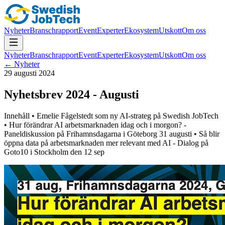
Nyheter
Branschrapport
Event
Experter
Ekosystem
Utskott
Om oss
Nyheter
Branschrapport
Event
Experter
Ekosystem
Utskott
Om oss
← Nyheter
29 augusti 2024
Nyhetsbrev 2024 - Augusti
Innehåll • Emelie Fågelstedt som ny AI-strateg på Swedish JobTech
• Hur förändrar AI arbetsmarknaden idag och i morgon? -
Paneldiskussion på Frihamnsdagarna i Göteborg 31 augusti • Så blir
öppna data på arbetsmarknaden mer relevant med AI - Dialog på
Goto10 i Stockholm den 12 sep