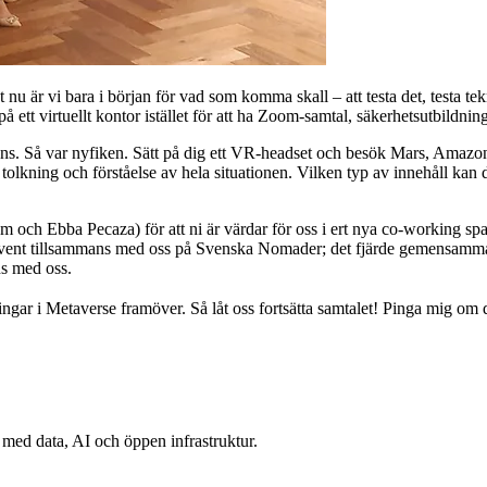
nu är vi bara i början för vad som komma skall – att testa det, testa te
r på ett virtuellt kontor istället för att ha Zoom-samtal, säkerhetsutbildni
s. Så var nyfiken. Sätt på dig ett VR-headset och besök Mars, Amazonas,
n tolkning och förståelse av hela situationen. Vilken typ av innehåll kan du
 och Ebba Pecaza) för att ni är värdar för oss i ert nya co-working sp
event tillsammans med oss ​​på Svenska Nomader; det fjärde gemensamma
ns med oss.
ingar i Metaverse framöver. Så låt oss fortsätta samtalet! Pinga mig om 
med data, AI och öppen infrastruktur.