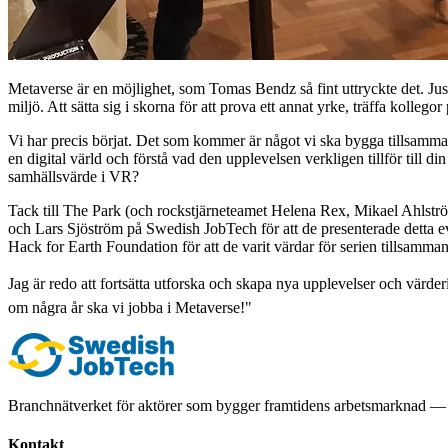
Metaverse är en möjlighet, som Tomas Bendz så fint uttryckte det. Just 
miljö. Att sätta sig i skorna för att prova ett annat yrke, träffa kollego
Vi har precis börjat. Det som kommer är något vi ska bygga tillsamman
en digital värld och förstå vad den upplevelsen verkligen tillför till di
samhällsvärde i VR?
Tack till The Park (och rockstjärneteamet Helena Rex, Mikael Ahlström
och Lars Sjöström på Swedish JobTech för att de presenterade detta 
Hack for Earth Foundation för att de varit värdar för serien tillsamma
Jag är redo att fortsätta utforska och skapa nya upplevelser och värder
om några år ska vi jobba i Metaverse!"
Branchnätverket för aktörer som bygger framtidens arbetsmarknad — 
Kontakt