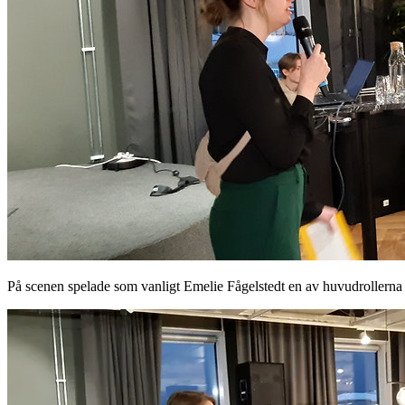
På scenen spelade som vanligt Emelie Fågelstedt en av huvudrollerna 