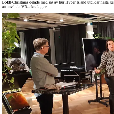
Boldt-Christmas delade med sig av hur Hyper Island utbildar nästa ge
att använda VR-teknologier.