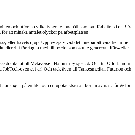
kniken och utforska vilka typer av innehåll som kan förbättras i en 3D-
ng för att minska antalet olyckor på arbetsplatsen.
 eller havets djup. Upplev själv vad det innebär att vara helt inne i
 eller ditt företag ta med till bordet som skulle generera affärs- eller
ace dedikerat till Metaverse i Hammarby sjöstad. Och till Olle Lundin
 JobTech-eventet i år! Och tack även till Tankesmedjan Futurion och
du är sugen på en fika och en upptäcktsresa i början av nästa år ☕️ för