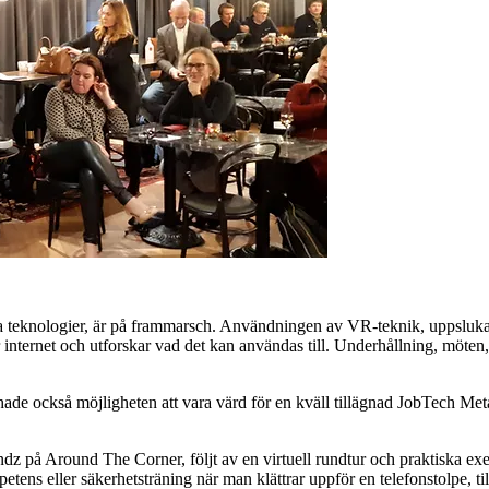
eknologier, är på frammarsch. Användningen av VR-teknik, uppslukande
 internet och utforskar vad det kan användas till. Underhållning, möten
Jag hade också möjligheten att vara värd för en kväll tillägnad JobTech M
ndz på Around The Corner, följt av en virtuell rundtur och praktiska 
etens eller säkerhetsträning när man klättrar uppför en telefonstolpe, t