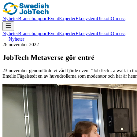
Nyheter
Branschrapport
Event
Experter
Ekosystem
Utskott
Om oss
Nyheter
Branschrapport
Event
Experter
Ekosystem
Utskott
Om oss
← Nyheter
26 november 2022
JobTech Metaverse gör entré
23 november genomförde vi vårt fjärde event "JobTech - a walk in the 
Emelie Fågelstedt en av huvudrollerna som moderator och här är henn