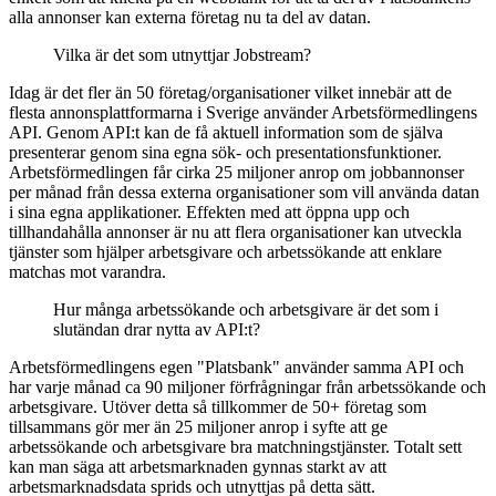
alla annonser kan externa företag nu ta del av datan.
Vilka är det som utnyttjar Jobstream?
Idag är det fler än 50 företag/organisationer vilket innebär att de
flesta annonsplattformarna i Sverige använder Arbetsförmedlingens
API. Genom API:t kan de få aktuell information som de själva
presenterar genom sina egna sök- och presentationsfunktioner.
Arbetsförmedlingen får cirka 25 miljoner anrop om jobbannonser
per månad från dessa externa organisationer som vill använda datan
i sina egna applikationer. Effekten med att öppna upp och
tillhandahålla annonser är nu att flera organisationer kan utveckla
tjänster som hjälper arbetsgivare och arbetssökande att enklare
matchas mot varandra.
Hur många arbetssökande och arbetsgivare är det som i
slutändan drar nytta av API:t?
Arbetsförmedlingens egen "Platsbank" använder samma API och
har varje månad ca 90 miljoner förfrågningar från arbetssökande och
arbetsgivare. Utöver detta så tillkommer de 50+ företag som
tillsammans gör mer än 25 miljoner anrop i syfte att ge
arbetssökande och arbetsgivare bra matchningstjänster. Totalt sett
kan man säga att arbetsmarknaden gynnas starkt av att
arbetsmarknadsdata sprids och utnyttjas på detta sätt.