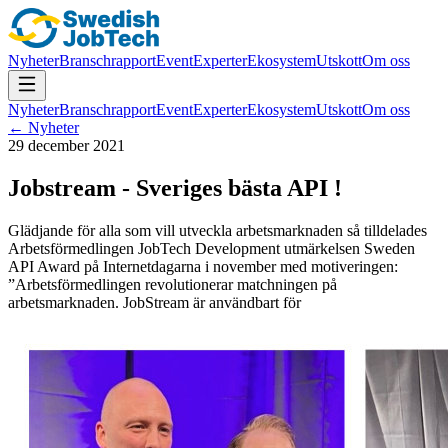
Nyheter
Branschrapport
Event
Experter
Ekosystem
Utskott
Om oss
Nyheter
Branschrapport
Event
Experter
Ekosystem
Utskott
Om oss
← Nyheter
29 december 2021
Jobstream - Sveriges bästa API !
Glädjande för alla som vill utveckla arbetsmarknaden så tilldelades
Arbetsförmedlingen JobTech Development utmärkelsen Sweden
API Award på Internetdagarna i november med motiveringen:
”Arbetsförmedlingen revolutionerar matchningen på
arbetsmarknaden. JobStream är användbart för