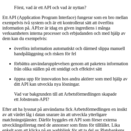
Först, vad är ett API och vad är nyttan?
Ett API (Application Program Interface) fungerar som en bro mellan
exempelvis två system och är ett kontrollerat sätt att överföra
information på. API:er är idag en given ingrediens i många
verksamheters interna processer och erbjudanden och med hjälp av
dem kan du exempelvis:
överföra information automatiskt och därmed slippa manuell
handpåläggning och risken för fel
förbättra användarupplevelsen genom att paketera information
från olika ställen på ett smidigt och effektivt sätt
öppna upp för innovation hos andra aktörer som med hjälp av
ditt API kan utveckla nya lösningar.
Vad var bakgrunden till att Arbetsförmedlingen skapade
ett Jobstream-API?
Efter att ha lyssnat på användarna fick Arbetsförmedlingen en insikt
av att värdet låg i datan snarare än att utveckla ytterligare
matchningstjänster. Därför byggdes ett API som förser externa
utvecklingsföretag med de annonser som finns för tillfället. Lika
enkelt som att klicka på en webblänk för att ta del av Platsbankens