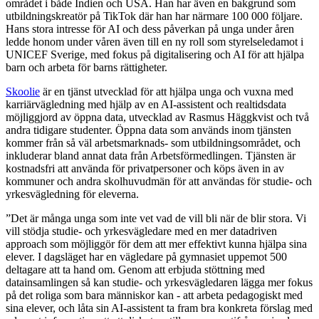
området i både Indien och USA. Han har även en bakgrund som
utbildningskreatör på TikTok där han har närmare 100 000 följare.
Hans stora intresse för AI och dess påverkan på unga under åren
ledde honom under våren även till en ny roll som styrelseledamot i
UNICEF Sverige, med fokus på digitalisering och AI för att hjälpa
barn och arbeta för barns rättigheter.
Skoolie
är en tjänst utvecklad för att hjälpa unga och vuxna med
karriärvägledning med hjälp av en AI-assistent och realtidsdata
möjliggjord av öppna data, utvecklad av Rasmus Häggkvist och två
andra tidigare studenter. Öppna data som används inom tjänsten
kommer från så väl arbetsmarknads- som utbildningsområdet, och
inkluderar bland annat data från Arbetsförmedlingen. Tjänsten är
kostnadsfri att använda för privatpersoner och köps även in av
kommuner och andra skolhuvudmän för att användas för studie- och
yrkesvägledning för eleverna.
”Det är många unga som inte vet vad de vill bli när de blir stora. Vi
vill stödja studie- och yrkesvägledare med en mer datadriven
approach som möjliggör för dem att mer effektivt kunna hjälpa sina
elever. I dagsläget har en vägledare på gymnasiet uppemot 500
deltagare att ta hand om. Genom att erbjuda stöttning med
datainsamlingen så kan studie- och yrkesvägledaren lägga mer fokus
på det roliga som bara människor kan - att arbeta pedagogiskt med
sina elever, och låta sin AI-assistent ta fram bra konkreta förslag med