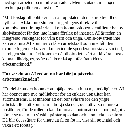
med spetsarbeten på mindre områden. Men i slutändan hänger
mycket på politikerna just nu.”
"Mitt förslag till politikerna är att uppdatera deras direktiv till den
nytillsatta AI-kommissionen. I regeringens direktiv till
kommissionen framgår det att om kommissionen identifierar behov i
skolväsendet får den inte lämna förslag på insatser. AI är redan en
integrerad verklighet för våra barn och unga. Om skolvärden inte
kan anamma AI kommer vi få en arbetskraft som inte fått den
exponeringen de kräver i kontexten de spenderar mesta av sin tid i,
nämligen skolan. Det kommer då bli otroligt svårt att få våra unga att
känna tillhörighet, syfte och beredskap inför framtidens
arbetsmarknad."
Hur ser du att AI redan nu har börjat påverka
arbetsmarknaden?
”En del är att det kommer att hjälpa oss att hitta nya möjligheter. AI
har öppnat upp nya möjligheter för att enklare uppgifter kan
automatiseras. Det innebär att det blir svårare för den yngre
arbetskraften att komma in i tidiga skeden, och att växa i juniora
positioner, för de rollerna kan komma att automatiseras bort, något vi
börjar se redan nu särskilt på startup-sidan och inom tekniksektorn.
Då blir det svårare för yngre att få en fot in, visa sin potential och
växa i ett företag.”