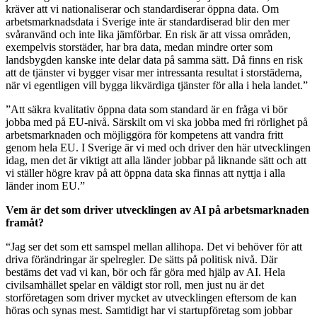
kräver att vi nationaliserar och standardiserar öppna data. Om
arbetsmarknadsdata i Sverige inte är standardiserad blir den mer
svåranvänd och inte lika jämförbar. En risk är att vissa områden,
exempelvis storstäder, har bra data, medan mindre orter som
landsbygden kanske inte delar data på samma sätt. Då finns en risk
att de tjänster vi bygger visar mer intressanta resultat i storstäderna,
när vi egentligen vill bygga likvärdiga tjänster för alla i hela landet.”
”Att säkra kvalitativ öppna data som standard är en fråga vi bör
jobba med på EU-nivå. Särskilt om vi ska jobba med fri rörlighet på
arbetsmarknaden och möjliggöra för kompetens att vandra fritt
genom hela EU. I Sverige är vi med och driver den här utvecklingen
idag, men det är viktigt att alla länder jobbar på liknande sätt och att
vi ställer högre krav på att öppna data ska finnas att nyttja i alla
länder inom EU.”
Vem är det som driver utvecklingen av AI på arbetsmarknaden
framåt?
“Jag ser det som ett samspel mellan allihopa. Det vi behöver för att
driva förändringar är spelregler. De sätts på politisk nivå. Där
bestäms det vad vi kan, bör och får göra med hjälp av AI. Hela
civilsamhället spelar en väldigt stor roll, men just nu är det
storföretagen som driver mycket av utvecklingen eftersom de kan
höras och synas mest. Samtidigt har vi startupföretag som jobbar