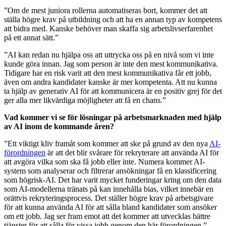
”Om de mest juniora rollerna automatiseras bort, kommer det att
ställa högre krav på utbildning och att ha en annan typ av kompetens
att bidra med. Kanske behöver man skaffa sig arbetslivserfarenhet
på ett annat sätt.”
”AI kan redan nu hjälpa oss att uttrycka oss på en nivå som vi inte
kunde göra innan. Jag som person är inte den mest kommunikativa.
Tidigare har en risk varit att den mest kommunikativa får ett jobb,
även om andra kandidater kanske är mer kompetenta. Att nu kunna
ta hjälp av generativ AI för att kommunicera är en positiv grej för det
ger alla mer likvärdiga möjligheter att få en chans.”
Vad kommer vi se för lösningar på arbetsmarknaden med hjälp
av AI inom de kommande åren?
”Ett viktigt kliv framåt som kommer att ske på grund av den nya
AI-
förordningen
är att det blir svårare för rekryterare att använda AI för
att avgöra vilka som ska få jobb eller inte. Numera kommer AI-
system som analyserar och filtrerar ansökningar få en klassificering
som högrisk-AI. Det har varit mycket funderingar kring om den data
som AI-modellerna tränats på kan innehålla bias, vilket innebär en
orättvis rekryteringsprocess. Det ställer högre krav på arbetsgivare
för att kunna använda AI för att sålla bland kandidater som ansöker
om ett jobb. Jag ser fram emot att det kommer att utvecklas bättre
tjänster för att sålla för vissa jobb genom den här förordningen.”