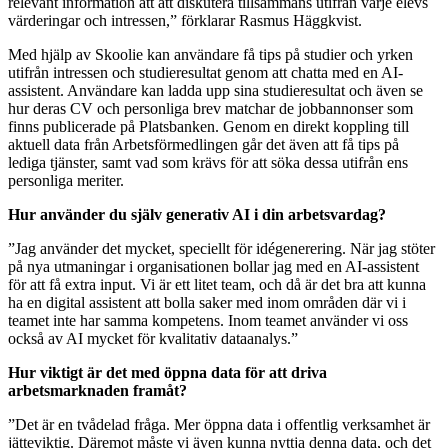
relevant information att att diskutera tillsammans utifrån varje elevs
värderingar och intressen,” förklarar Rasmus Häggkvist.
Med hjälp av Skoolie kan användare få tips på studier och yrken
utifrån intressen och studieresultat genom att chatta med en AI-
assistent. Användare kan ladda upp sina studieresultat och även se
hur deras CV och personliga brev matchar de jobbannonser som
finns publicerade på Platsbanken. Genom en direkt koppling till
aktuell data från Arbetsförmedlingen går det även att få tips på
lediga tjänster, samt vad som krävs för att söka dessa utifrån ens
personliga meriter.
Hur använder du själv generativ AI i din arbetsvardag?
”Jag använder det mycket, speciellt för idégenerering. När jag stöter
på nya utmaningar i organisationen bollar jag med en AI-assistent
för att få extra input. Vi är ett litet team, och då är det bra att kunna
ha en digital assistent att bolla saker med inom områden där vi i
teamet inte har samma kompetens. Inom teamet använder vi oss
också av AI mycket för kvalitativ dataanalys.”
Hur viktigt är det med öppna data för att driva
arbetsmarknaden framåt?
”Det är en tvådelad fråga. Mer öppna data i offentlig verksamhet är
jätteviktig. Däremot måste vi även kunna nyttja denna data, och det