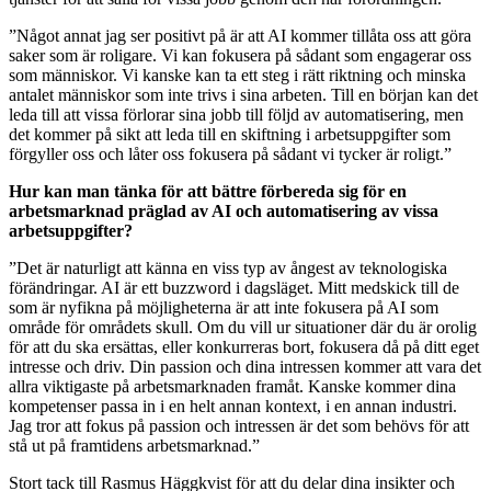
”Något annat jag ser positivt på är att AI kommer tillåta oss att göra
saker som är roligare. Vi kan fokusera på sådant som engagerar oss
som människor. Vi kanske kan ta ett steg i rätt riktning och minska
antalet människor som inte trivs i sina arbeten. Till en början kan det
leda till att vissa förlorar sina jobb till följd av automatisering, men
det kommer på sikt att leda till en skiftning i arbetsuppgifter som
förgyller oss och låter oss fokusera på sådant vi tycker är roligt.”
Hur kan man tänka för att bättre förbereda sig för en
arbetsmarknad präglad av AI och automatisering av vissa
arbetsuppgifter?
”Det är naturligt att känna en viss typ av ångest av teknologiska
förändringar. AI är ett buzzword i dagsläget. Mitt medskick till de
som är nyfikna på möjligheterna är att inte fokusera på AI som
område för områdets skull. Om du vill ur situationer där du är orolig
för att du ska ersättas, eller konkurreras bort, fokusera då på ditt eget
intresse och driv. Din passion och dina intressen kommer att vara det
allra viktigaste på arbetsmarknaden framåt. Kanske kommer dina
kompetenser passa in i en helt annan kontext, i en annan industri.
Jag tror att fokus på passion och intressen är det som behövs för att
stå ut på framtidens arbetsmarknad.”
Stort tack till Rasmus Häggkvist för att du delar dina insikter och