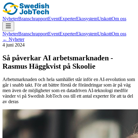
Nyheter
Branschrapport
Event
Experter
Ekosystem
Utskott
Om oss
Nyheter
Branschrapport
Event
Experter
Ekosystem
Utskott
Om oss
← Nyheter
4 juni 2024
Så påverkar AI arbetsmarknaden -
Rasmus Häggkvist på Skoolie
Arbetsmarknaden och hela samhället står inför en AI-revolution som
går i snabb takt. För att bättre förstå de förändringar som är på väg
men även de möjligheter som en datadriven AI-teknologi medför
vänder vi på Swedish JobTech oss till ett antal experter för att ta del
av deras